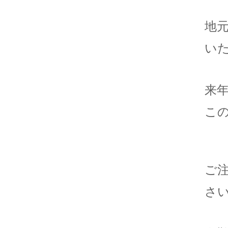
地
い
来
こ
ご
さ