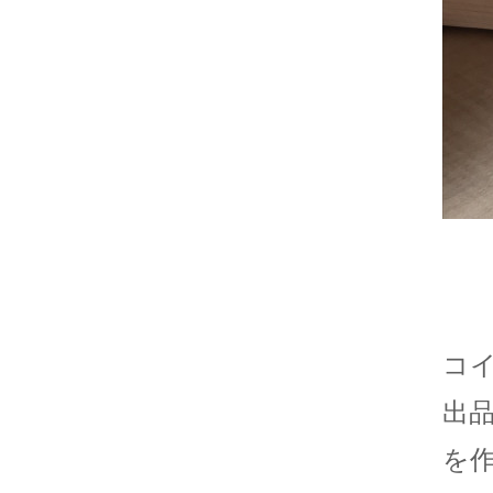
コ
出
を